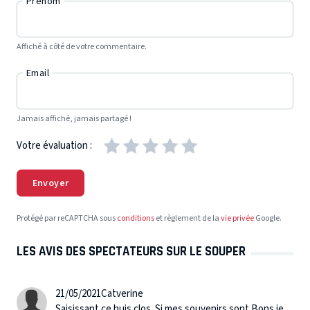
Prénom
Affiché à côté de votre commentaire.
Email
Jamais affiché, jamais partagé !
Votre évaluation :
Envoyer
Protégé par reCAPTCHA sous
conditions
et règlement de la
vie privée
Google.
LES AVIS DES SPECTATEURS SUR LE SOUPER
21/05/2021
Catverine
Saisissant ce huis clos. Si mes souvenirs sont Bons je