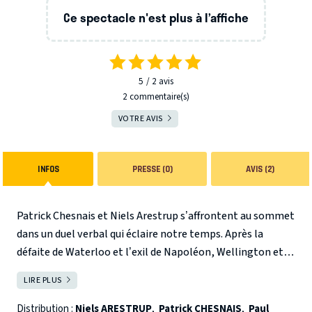
Ce spectacle n'est plus à l’affiche
5
2
avis
2 commentaire(s)
VOTRE AVIS
INFOS
PRESSE (0)
AVIS (2)
Patrick Chesnais et Niels Arestrup s’affrontent au sommet
dans un duel verbal qui éclaire notre temps. Après la
défaite de Waterloo et l’exil de Napoléon, Wellington et
ses troupes sont dans Paris. La révolte gronde. Qui va
LIRE PLUS
FERMER
gouverner le pays ? Le 6 juillet 1815 au soir, les « faiseurs
de rois » Fouché et Talleyrand se retrouvent lors d’un
Distribution :
Niels ARESTRUP
,
Patrick CHESNAIS
,
Paul