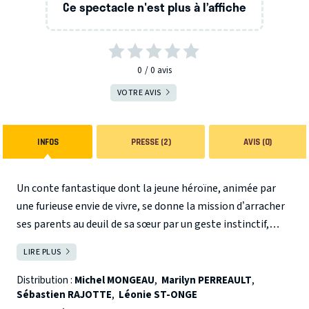
Ce spectacle n'est plus à l’affiche
0
0
avis
VOTRE AVIS
INFOS
PRESSE (2)
AVIS (0)
Un conte fantastique dont la jeune héroïne, animée par
une furieuse envie de vivre, se donne la mission d’arracher
ses parents au deuil de sa sœur par un geste instinctif,
grave et drôle qui l’entraînera dans une épopée
LIRE PLUS
FERMER
rocambolesque et lumineuse. VIPERINE est un conte
fantastique abordant le thème du deuil… un récit
Distribution :
Michel MONGEAU
,
Marilyn PERREAULT
,
Sébastien RAJOTTE
,
Léonie ST-ONGE
initiatique à travers lequel une petite fille amène ses