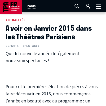
AIX-MARSEILLE
AURAY
CAEN
LA ROCHELLE
PARIS
ROUEN
TOULOUSE
FESTIVAL OFF AVIGNON
ACTUALITÉS
A voir en Janvier 2015 dans
EN TOURNÉE
les Théâtres Parisiens
28/12/14
SPECTACLE
Qui dit nouvelle année dit également…
nouveaux spectacles !
Pour cette première sélection de pièces à vous
faire découvrir en 2015, nous commençons
l’année en beauté avec au programme : un