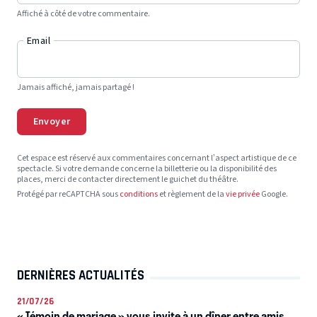
Affiché à côté de votre commentaire.
Email
Jamais affiché, jamais partagé !
Envoyer
Cet espace est réservé aux commentaires concernant l’aspect artistique de ce
spectacle. Si votre demande concerne la billetterie ou la disponibilité des
places, merci de contacter directement le guichet du théâtre.
Protégé par reCAPTCHA sous
conditions
et règlement de la
vie privée
Google.
DERNIÈRES ACTUALITÉS
21/07/26
« Témoin de mariage » vous invite à un dîner entre amis