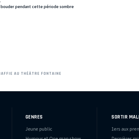
.
as bouder pendant cette période sombre
BAFFIE AU THÉÂTRE FONTAINE
GENRES
SORTIR MAL
Jeune public
1ers aux pre
Humour et One man show
Dernières m