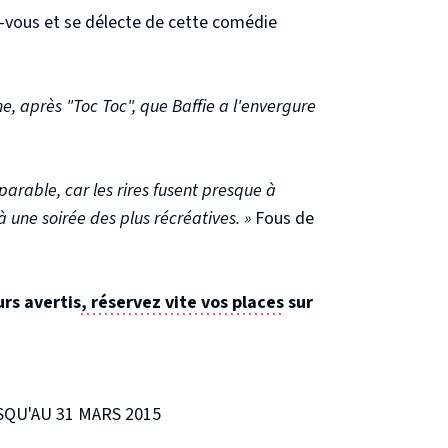
z-vous et se délecte de cette comédie
e, après "Toc Toc", que Baffie a l'envergure
parable, car les rires fusent presque à
 une soirée des plus récréatives. »
Fous de
rs avertis
, réservez vite vos places
sur
QU'AU 31 MARS 2015