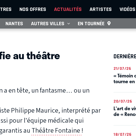
TRES
NOS OFFRES
ACTUALITÉS
ARTISTES
VIDÉOS
NANTES
AUTRES VILLES
EN TOURNÉE
fie au théâtre
DERNIÈR
21/07/26
« Témoin d
tourne en
’on a en tête, un fantasme… ou un
20/07/26
L'art de 
iste Philippe Maurice, interprété par
de « Renco
ssi pour l’équipe médicale qui
 garantis au
Théâtre Fontaine
!
18/07/26