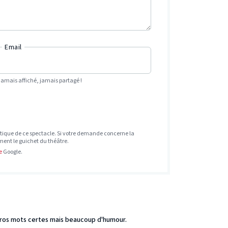
Email
Jamais affiché, jamais partagé !
tique de ce spectacle. Si votre demande concerne la
ement le guichet du théâtre.
e
Google.
ros mots certes mais beaucoup d'humour.