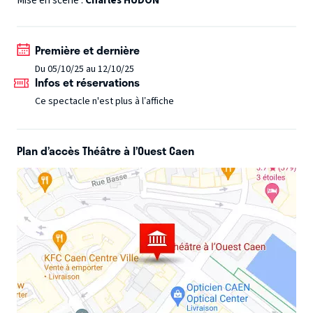
Mise en scène :
Charles HUDON
mission en devenant son auxiliaire de vie. Mais à une
condition ! Que Max lui écrive une comédie musicale. Ainsi
Première et dernière
il pourra épater Marie, l’Amour de sa vie.
Un échange de
Du 05/10/25 au 12/10/25
bons procédés qui va rapidement être mis à mal lorsque
Infos et réservations
Max va s’apercevoir que Marie… a mis les voiles.
Ce spectacle n'est plus à l’affiche
Plan d’accès Théâtre à l’Ouest Caen