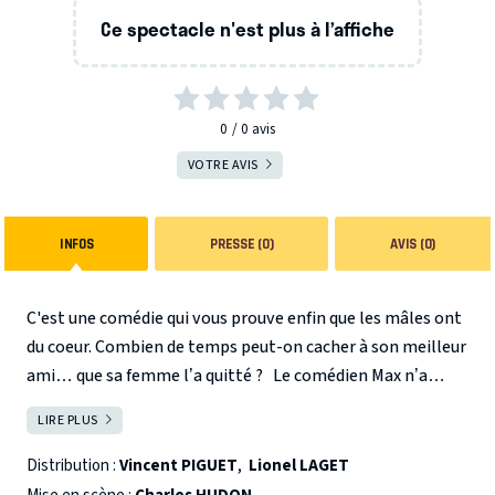
Ce spectacle n'est plus à l’affiche
0
0
avis
VOTRE AVIS
INFOS
PRESSE (0)
AVIS (0)
C'est une comédie qui vous prouve enfin que les mâles ont
du coeur. Combien de temps peut-on cacher à son meilleur
ami… que sa femme l’a quitté ?
Le comédien Max n’a
qu’une seule idée en tête. Que son père, acariâtre et
LIRE PLUS
FERMER
grabataire, avec lequel il est fâché depuis 15 ans, soit
devant la télé lorsqu’il recevra son Molière. Yvou, le pote
Distribution :
Vincent PIGUET
,
Lionel LAGET
lunaire (et très imprévisible), accepte de relever cette