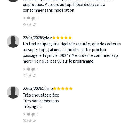
quiproquos. Acteurs au top. Pièce distrayant à
consommer sans modération.
0
0
Réagir
22/05/2026
Sylvie
Un texte super , une rigolade assurée, que des acteurs
au super top , j aimerai connaître votre prochain
passage le 17 janvier 2027 ? Merci de me confirmer svp
merci , je ne l ai pas vu sur le programme
0
0
Réagir
22/05/2026
Céline
Très chouette pièce
Très bon comédiens
Très rigolo
0
0
Réagir