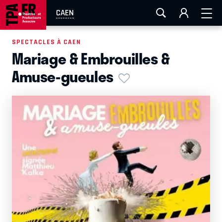
AIX-MARSEILLE
AURAY
CAEN
LA ROCHELLE
CAEN
ROUEN
TOULOUSE
FESTIVAL OFF AVIGNON
SPECTACLES À CAEN
Mariage & Embrouilles &
EN TOURNÉE
Amuse-gueules