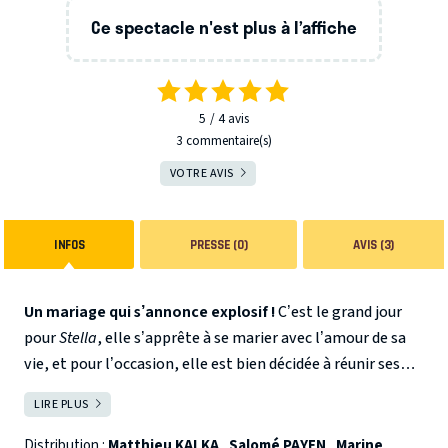
Ce spectacle n'est plus à l’affiche
5
4
avis
3 commentaire(s)
VOTRE AVIS
INFOS
PRESSE (0)
AVIS (3)
Un mariage qui s’annonce explosif !
C’est le grand jour
pour
Stella
, elle s’apprête à se marier avec l’amour de sa
vie, et pour l’occasion, elle est bien décidée à réunir ses
deux parents, récemment divorcés à la même table,
LIRE PLUS
FERMER
convaincue qu’ils peuvent bien faire l’effort, de s’entendre
quelques heures pour le jour le plus important de sa vie.
Distribution :
Matthieu KALKA
,
Salomé PAYEN
,
Marine