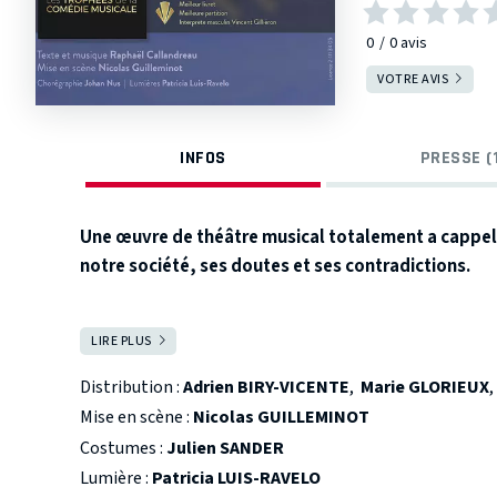
0
0
avis
VOTRE AVIS
INFOS
PRESSE (
Une œuvre de théâtre musical totalement a cappell
notre société, ses doutes et ses contradictions.
Alban, trentenaire célibataire idéaliste et en transi
LIRE PLUS
FERMER
existentielle. Une soirée arrosée, des amis, quelques
pour son « pays des merveilles » à lui : le musée de
Distribution :
Adrien BIRY-VICENTE
,
Marie GLORIEUX
Mise en scène :
Nicolas GUILLEMINOT
Le Saviez-vous ?
Costumes :
Julien SANDER
La pièce s'est vue décerner 3 Trophées de la Coméd
Lumière :
Patricia LUIS-RAVELO
- Meilleur livret pour Raphaël Callandreau