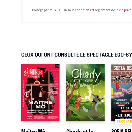
Protégé par reCAPTCHA sous
conditions
et règlement de la
vie privé
CEUX QUI ONT CONSULTÉ LE SPECTACLE EGO-SY
PROCHAI
Maître Mô
Charly et le
SOFIA BE