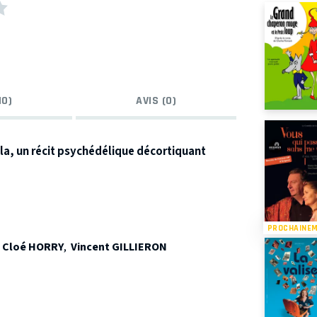
10)
AVIS (0)
a, un récit psychédélique décortiquant
tion professionnelle, est en pleine crise
 ingrédients inhabituels, et le voilà parti
PROCHAINE
 son existence…
,
Cloé HORRY
,
Vincent GILLIERON
ie Musicale 2023 :