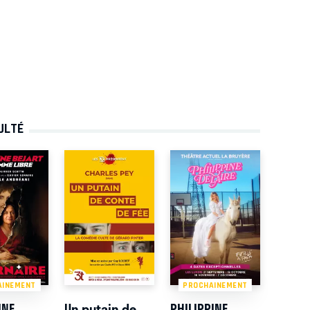
ULTÉ
AINEMENT
PROCHAINEMENT
INE
Un putain de
PHILIPPINE