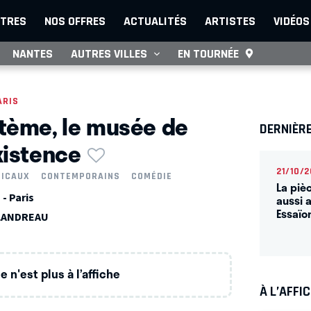
TRES
NOS OFFRES
ACTUALITÉS
ARTISTES
VIDÉOS
NANTES
AUTRES VILLES
EN TOURNÉE
ARIS
tème, le musée de
DERNIÈR
xistence
21/10/2
SICAUX
CONTEMPORAINS
COMÉDIE
La piè
- Paris
aussi 
Essaïo
LLANDREAU
 n'est plus à l’affiche
À L’AFFI