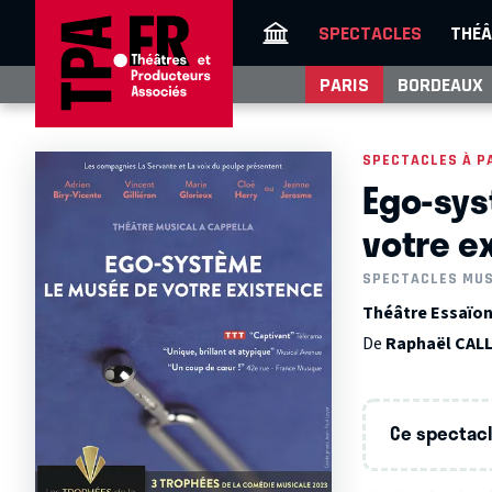
SPECTACLES
THÉÂ
PARIS
BORDEAUX
SPECTACLES À P
Ego-sys
votre e
SPECTACLES MU
Théâtre Essaïon 
De
Raphaël CA
Ce spectacle