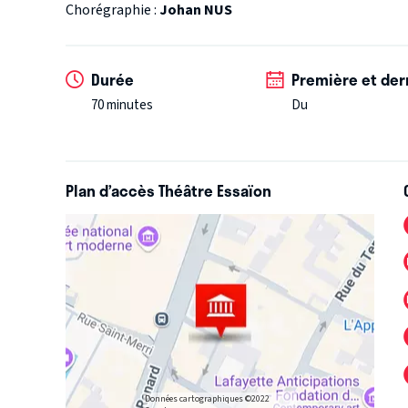
Chorégraphie :
Johan NUS
- Meilleure partition pour Raphaël Callandreau
- Premier rôle masculin pour Vincent Gilliéron
Durée
Première et der
70 minutes
Du
Plan d’accès Théâtre Essaïon
Données cartographiques ©2022