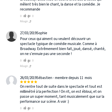
mêlent très bien le chant, la danse et la comédie. Je
recommande
0
0
Réagir
27/03/2019
Sophie
Pour ceux qui aiment ou veulent découvrir un
spectacle typique de comédie musicale. Comme à
Broadway. Extrêmement bien fait, joué, dansé, chanté,
on ne s'ennuie pas une seconde !
0
0
Réagir
26/03/2019
Sébastien - membre depuis 11 mois
On rentre tout de suite dans le spectacle et tout est
millimétré à la perfection ! On rit, on est ébloui, et on
passe un super moment, tant musicalement que sur la
performance sur scène. A voir :)
0
0