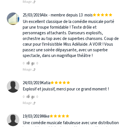
Réagir
25/03/2019
Alix - membre depuis 13 mois
Un excellent classique de la comédie musicale porté
par une troupe formidable ! Texte drôle et
personnages attachants. Danseurs explosifs,
orchestre au top avec de superbes chansons. Coup de
cœur pour l'irrésistible Miss Adélaïde. A VOIR ! Vous
passez une soirée dépaysante, avec un superbe
spectacle, dans un magnifique théâtre !
0
0
Réagir
24/03/2019
Katia
Explosif et jouissif, merci pour ce grand moment !
0
0
Réagir
19/03/2019
Mike
Une comédie musicale fabuleuse avec une distribution