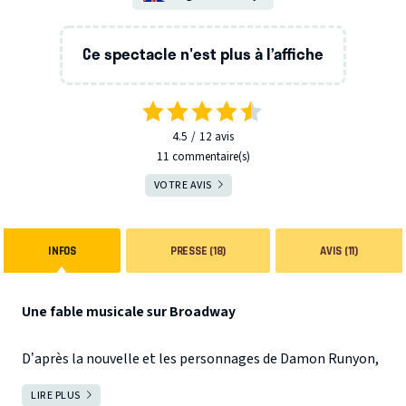
Ce spectacle n'est plus à l’affiche
4.5
12
avis
11 commentaire(s)
VOTRE AVIS
INFOS
PRESSE (18)
AVIS (11)
Une fable musicale sur Broadway
D’après la nouvelle et les personnages de Damon Runyon,
The Idyll of Miss Sarah Brown
et
Blood Pressure.
LIRE PLUS
FERMER