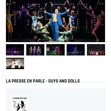
romantique, excitant et glamour sans perdre de vue que
c’était alors une cité mal famée où la vie quotidienne était
dangereuse. Une attention particulière est à apporter aux
personnages pour restituer leur vérité car je sais que
Runyon s’est inspiré, pour la majorité d’entre eux, de
personnes qu’il connaissait réellement notamment de
vrais joueurs et de vrais gangsters. Dans la mesure où le
show est très masculin dans sa dynamique, je souhaite
faire émerger les deux principaux caractères féminins, les
rendre présents sans faire de contre-sens sur leur
comportement. Je suis très impatient et heureux de
donner une nouvelle vie à cette production ».
LA PRESSE EN PARLE - GUYS AND DOLLS
Pour la première fois en France cette nouvelle production
de
Guys and Dolls
a été confiée à
Stephen Mear
(metteur
en scène de
42nd Street
et chorégraphe de
Singin' in the