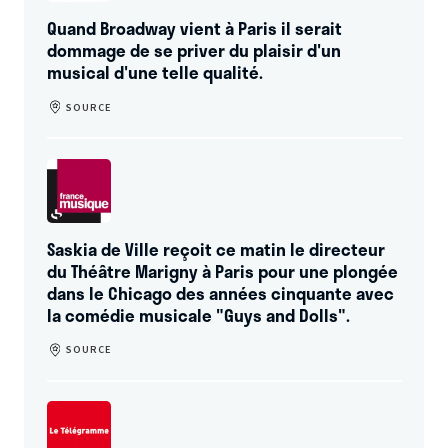
Rain
au Théâtre du Châtelet).
Quand Broadway vient à Paris il serait
dommage de se priver du plaisir d'un
Ce chef-d'oeuvre de la comédie musicale américaine sera
musical d'une telle qualité.
l'occasion de retrouver
Ria Jones
(
42nd Street
),
Clare
SOURCE
Halse
(
Singin’ in the Rain
),
Christopher Howell
et
Matthew
Goodgame
entourés d'un ensemble de 16 comédiens-
chanteurs-danseurs exceptionnels, tous accompagnés
d'un orchestre live.
Saskia de Ville reçoit ce matin le directeur
du Théâtre Marigny à Paris pour une plongée
dans le Chicago des années cinquante avec
la comédie musicale "Guys and Dolls".
SOURCE