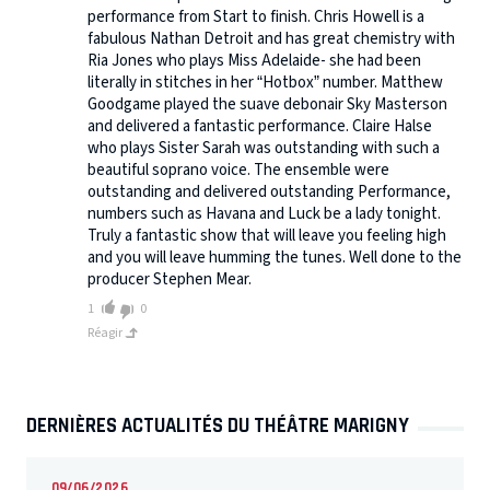
performance from Start to finish. Chris Howell is a
fabulous Nathan Detroit and has great chemistry with
Ria Jones who plays Miss Adelaide- she had been
literally in stitches in her “Hotbox” number. Matthew
Goodgame played the suave debonair Sky Masterson
and delivered a fantastic performance. Claire Halse
who plays Sister Sarah was outstanding with such a
beautiful soprano voice. The ensemble were
outstanding and delivered outstanding Performance,
numbers such as Havana and Luck be a lady tonight.
Truly a fantastic show that will leave you feeling high
and you will leave humming the tunes. Well done to the
producer Stephen Mear.
1
0
Réagir
DERNIÈRES ACTUALITÉS DU THÉÂTRE MARIGNY
09/06/2026