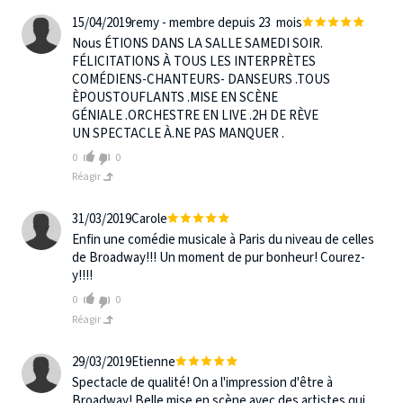
15/04/2019
remy - membre depuis 23 mois
Nous ÉTIONS DANS LA SALLE SAMEDI SOIR.
FÉLICITATIONS À TOUS LES INTERPRÈTES
COMÉDIENS-CHANTEURS- DANSEURS .TOUS
ÈPOUSTOUFLANTS .MISE EN SCÈNE
GÉNIALE .ORCHESTRE EN LIVE .2H DE RÈVE
UN SPECTACLE À.NE PAS MANQUER .
0
0
Réagir
31/03/2019
Carole
Enfin une comédie musicale à Paris du niveau de celles
de Broadway!!! Un moment de pur bonheur! Courez-
y!!!!
0
0
Réagir
29/03/2019
Etienne
Spectacle de qualité! On a l'impression d'être à
Broadway! Belle mise en scène avec des artistes qui