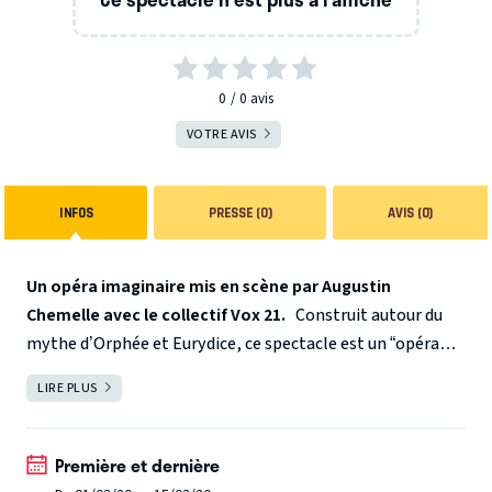
0
0
avis
VOTRE AVIS
INFOS
PRESSE (0)
AVIS (0)
Un opéra imaginaire mis en scène par Augustin
Chemelle avec le collectif Vox 21.
Construit autour du
mythe d’Orphée et Eurydice, ce spectacle est un “opéra
imaginaire”, dont la partition est constituée d’extraits
LIRE PLUS
FERMER
ème
d’opéras italiens et anglais des XVII et XVIII
siècles.
En plus d’interroger le mythe et de comprendre en quoi
Première et dernière
ème
une histoire antique peut parler au public du XXI
siècle