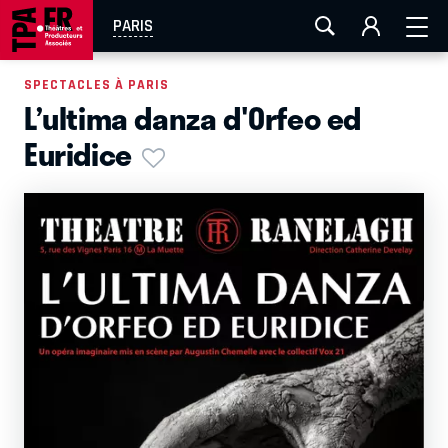
AIX-MARSEILLE
AURAY
CAEN
LA ROCHELLE
PARIS
ROUEN
TOULOUSE
FESTIVAL OFF AVIGNON
SPECTACLES À PARIS
L’ultima danza d'Orfeo ed
EN TOURNÉE
Euridice