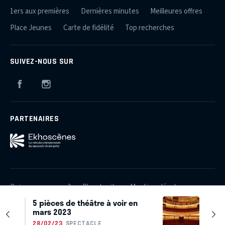
1ers aux premières
Dernières minutes
Meilleures offres
Place Jeunes
Carte de fidélité
Top recherches
SUIVEZ-NOUS SUR
Facebook
Instagram
PARTENAIRES
Qui sommes-nous ?
Plan du site
Mentions légales
5 pièces de théâtre à voir en
Crédits
Contact
mars 2023
© 2026 Théâtres et Producteurs Associés
28/02/23
SPECTACLE