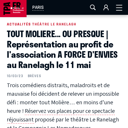
AIX-MARSEILLE
AURAY
CAEN
LA ROCHELLE
PARIS
ROUEN
TOULOUSE
FESTIVAL OFF AVIGNON
ACTUALITÉS
ACTUALITÉS THÉÂTRE LE RANELAGH
TOUT MOLIERE... OU PRESQUE |
EN TOURNÉE
Représentation au profit de
l'association A FORCE D'ENVIES
au Ranelagh le 11 mai
10/03/23
BRÈVES
Trois comédiens distraits, maladroits et de
mauvaise foi décident de relever un impossible
défi : monter tout Molière… en moins d’une
heure !
Réservez vos places pour ce spectacle
réjouissant
proposé par le théâtre Le Ranelagh