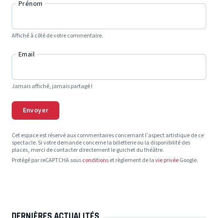
Prénom
Affiché à côté de votre commentaire.
Email
Jamais affiché, jamais partagé !
Envoyer
Cet espace est réservé aux commentaires concernant l’aspect artistique de ce
spectacle. Si votre demande concerne la billetterie ou la disponibilité des
places, merci de contacter directement le guichet du théâtre.
Protégé par reCAPTCHA sous
conditions
et règlement de la
vie privée
Google.
DERNIÈRES ACTUALITÉS