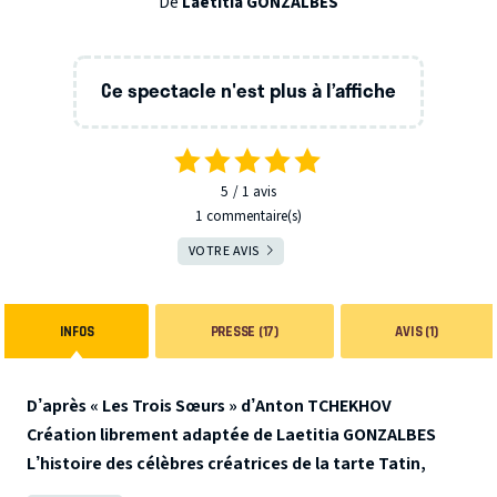
De
Laetitia GONZALBES
Ce spectacle n'est plus à l’affiche
5
1
avis
1 commentaire(s)
VOTRE AVIS
INFOS
PRESSE (17)
AVIS (1)
D’après « Les Trois Sœurs » d’
Anton TCHEKHOV
Création librement adaptée de
Laetitia GONZALBES
L’histoire des célèbres créatrices de la tarte Tatin,
racontée avec les mots de Tchekhov !