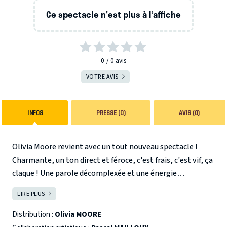
Ce spectacle n'est plus à l’affiche
0
0
avis
VOTRE AVIS
INFOS
PRESSE (0)
AVIS (0)
Olivia Moore revient avec un tout nouveau spectacle !
Charmante, un ton direct et féroce, c'est frais, c'est vif, ça
claque ! Une parole décomplexée et une énergie
communicative, courez la voir, vous allez l'adorer.
Vous
LIRE PLUS
FERMER
savez pourquoi vous êtes comme vous êtes, vous ? Moi
non plus.
Enfin, pour vous je ne sais pas, pour moi je sais.
Distribution :
Olivia MOORE
Après 20 ans à fréquenter des psy - visiblement, je ne pige