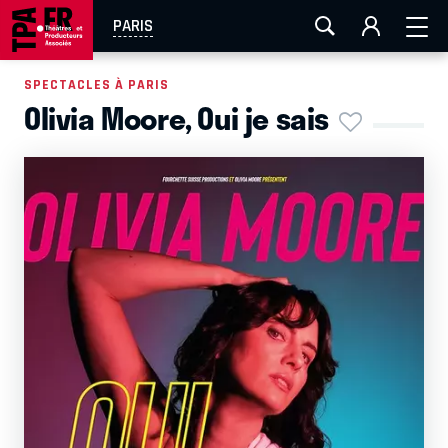
AIX-MARSEILLE
AURAY
CAEN
LA ROCHELLE
PARIS
ROUEN
TOULOUSE
FESTIVAL OFF AVIGNON
SPECTACLES À PARIS
Olivia Moore, Oui je sais
EN TOURNÉE