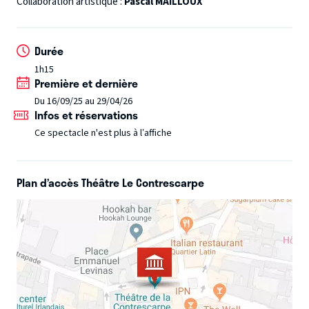
Collaboration artistique :
Pascal MAILLOUX
pas vite - je commence à savoir. Et ben c'est pas flatteur.
Venez on se compare. En sortant vous direz à votre
Durée
entourage : "au final je vais beaucoup mieux qu'elle... non ?
1h15
Pourquoi tu ne réponds pas ?".
Première et dernière
Du 16/09/25 au 29/04/26
Infos et réservations
Ce spectacle n'est plus à l’affiche
Plan d’accès Théâtre Le Contrescarpe