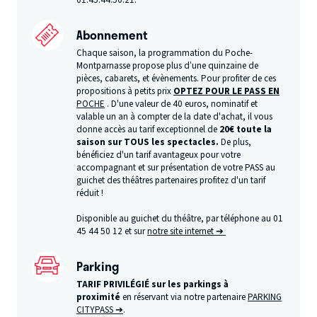
01.45.44.50.21.
Abonnement
Chaque saison, la programmation du Poche-
Montparnasse propose plus d’une quinzaine de
pièces, cabarets, et évènements. Pour profiter de ces
propositions à petits prix
OPTEZ POUR LE PASS EN
POCHE
. D'une valeur de 40 euros, nominatif et
valable un an à compter de la date d'achat, il vous
donne accès au tarif exceptionnel de
20€ toute la
saison sur TOUS les spectacles.
De plus,
bénéficiez d'un tarif avantageux pour votre
accompagnant et sur présentation de votre PASS au
guichet des théâtres partenaires profitez d'un tarif
réduit !
Disponible au guichet du théâtre, par téléphone au 01
45 44 50 12 et sur
notre site internet ➔
Parking
TARIF PRIVILÉGIÉ sur les parkings à
proximité
en réservant via notre partenaire
PARKING
CITYPASS ➔
.