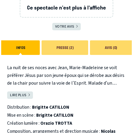
Ce spectacle n'est plus à l’affiche
VOTRE AVIS
INFOS
PRESSE (2)
AVIS (0)
La nuit de ses noces avec Jean, Marie-Madeleine se voit
préférer Jésus par son jeune époux qui se dérobe aux désirs
de la chair pour suivre la voie de l’Esprit. Malade d’un
amour inassouvi, elle cherche dans les bras des hommes
LIRE PLUS
FERMER
une réponse au feu intérieur qui la consume. Jusqu’à
trouver en la personne de Jésus la résolution de sa quête
Distribution :
Brigitte CATILLON
amoureuse. Extrait du recueil
Feux
, la nouvelle
Marie-
Mise en scène :
Brigitte CATILLON
Madeleine ou le salut
est un sublime hymne païen à l’amour
Création lumière :
Orazio TROTTA
absolu.
Composition, arrangements et direction musicale :
Nicolas