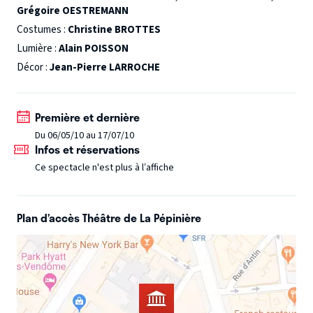
Grégoire OESTREMANN
» recrée une séance du « Baleinié ». « Oxu », c’est 81
peaufinages de définitions, 56 recherches de mots, 3
Costumes :
Christine BROTTES
instruments à vent, 3 guitares, 2 chansons, 2 skis, 1 lustre,
Lumière :
Alain POISSON
1 film, 13 tranches de vie, 3 acteurs, des rythmes et du
Décor :
Jean-Pierre LARROCHE
carton. . Pourquoi « Oxu » ? Parce que « souffrir avec
précision, c'est mieux savoir vivre mal».
Première et dernière
Du 06/05/10 au 17/07/10
Infos et réservations
Ce spectacle n'est plus à l’affiche
Plan d’accès Théâtre de La Pépinière