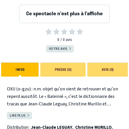
Ce spectacle n'est plus à l’affiche
0
0
avis
VOTRE AVIS
INFOS
PRESSE (0)
AVIS (0)
OXU (o-gzu) : n.m. objet qu’on vient de retrouver et qu’on
reperd aussitôt. Le « Baleinié », c’est le dictionnaire des
tracas que Jean-Claude Leguay, Christine Murillo et
Grégoire Œstermann ont écrit. « Oxu » c’est un mot du «
LIRE PLUS
FERMER
Baleinié ». C’est l’ « objet qu’on vient de retrouver et qu’on
reperd aussitôt » et c’est aussi le titre du spectacle. . « Oxu
Distribution :
Jean-Claude LEGUAY
,
Christine MURILLO
,