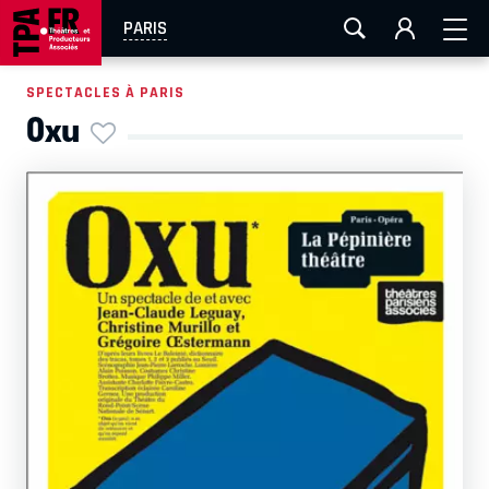
AIX-MARSEILLE
AURAY
CAEN
LA ROCHELLE
PARIS
ROUEN
TOULOUSE
FESTIVAL OFF AVIGNON
SPECTACLES À PARIS
Oxu
EN TOURNÉE