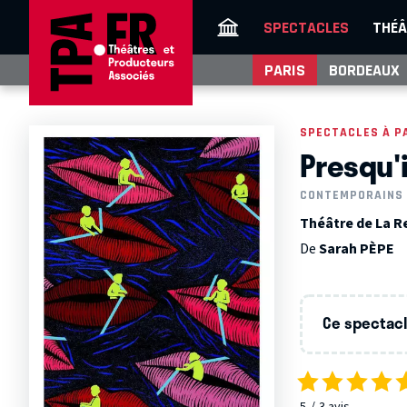
SPECTACLES
THÉÂ
PARIS
BORDEAUX
SPECTACLES À P
Presqu'i
CONTEMPORAINS
Théâtre de La Re
De
Sarah PÈPE
Ce spectacle
5
3
avis