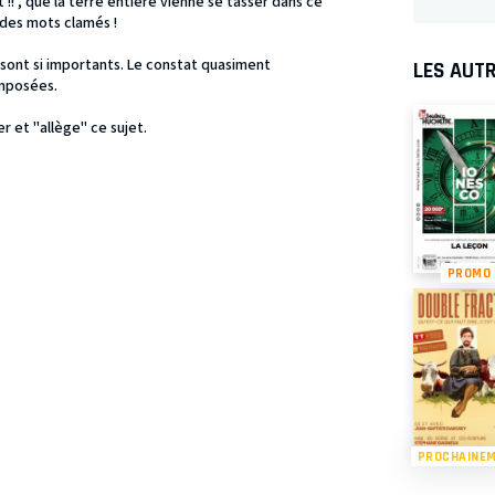
 !! , que la terre entière vienne se tasser dans ce
e des mots clamés !
ont si importants. Le constat quasiment
LES AUTR
imposées.
r et "allège" ce sujet.
PROMO
PROCHAINE