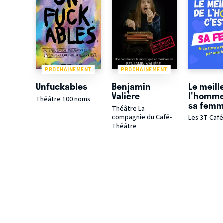
PROCHAINEMENT
PROCHAINEMENT
Unfuckables
Benjamin
Le meill
Valière
l'homme
Théâtre 100 noms
sa fem
Théâtre La
compagnie du Café-
Les 3T Caf
Théâtre