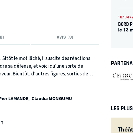
10/04/
BORD PL
le 13 
0)
AVIS (3)
itôt le mot lâché, il suscite des réactions
PARTENA
dre sa défense, et voici qu’une sorte de
aveur. Bientôt, d’autres figures, sorties de
 ont entravé la féminisation de la langue.
e Scène Nationale
Pier LAMANDE
,
Claudia MONGUMU
LES PLU
ET
Théât