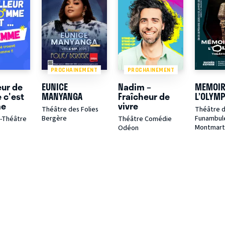
PROCHAINEMENT
PROCHAINEMENT
eur de
EUNICE
Nadim –
MEMOIR
 c'est
MANYANGA
Fraîcheur de
L’OLYMP
me
vivre
Théâtre des Folies
Théâtre 
Bergère
Funambul
é-Théâtre
Théâtre Comédie
Montmart
Odéon