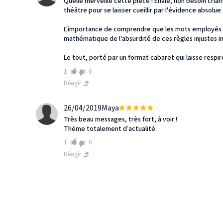
Quelle merveille cette pièce ! Envie, non besoin criant
théâtre pour se laisser cueillir par l'évidence absolu
L'importance de comprendre que les mots employés s
mathématique de l'absurdité de ces règles injustes 
Le tout, porté par un format cabaret qui laisse respire
1
0
Réagir
26/04/2019
Maya
Très beau messages, très fort, à voir !
Thème totalement d’actualité.
1
0
Réagir