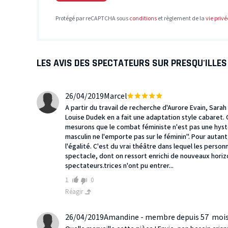
Protégé par reCAPTCHA sous
conditions
et règlement de la
vie privé
LES AVIS DES SPECTATEURS SUR PRESQU'ILLES
26/04/2019
Marcel
A partir du travail de recherche d'Aurore Evain, Sarah 
Louise Dudek en a fait une adaptation style cabaret.
mesurons que le combat féministe n'est pas une hystér
masculin ne l'emporte pas sur le féminin". Pour autant,
l'égalité. C'est du vrai théâtre dans lequel les perso
spectacle, dont on ressort enrichi de nouveaux horiz
spectateurs.trices n'ont pu entrer...
1
0
Réagir
26/04/2019
Amandine - membre depuis 57 moi