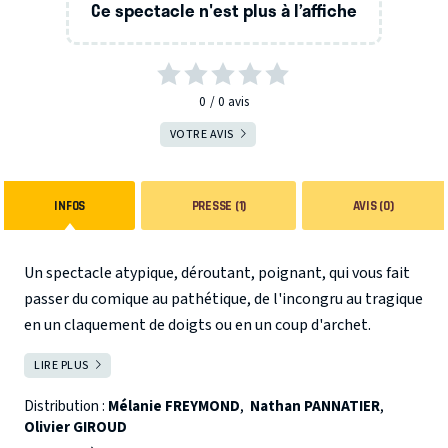
Ce spectacle n'est plus à l’affiche
0
0
avis
VOTRE AVIS
INFOS
PRESSE (1)
AVIS (0)
Un spectacle atypique, déroutant, poignant, qui vous fait
passer du comique au pathétique, de l'incongru au tragique
en un claquement de doigts ou en un coup d'archet.
Laissez-vous entraîner dans les méandres psychologiques
LIRE PLUS
FERMER
de couples à la dérive au travers de 10 scènes aussi
différentes que variées.
Distribution :
Mélanie FREYMOND
,
Nathan PANNATIER
,
Olivier GIROUD