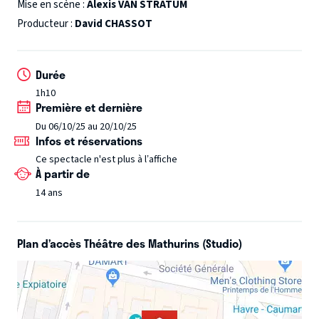
Chansons décalées, drôles et dynamiques -
Mise en scène :
Alexis VAN STRATUM
Les
différentes scènes d'hystéries sont entrecoupées de
Producteur :
David CHASSOT
chansons volontairement joyeuses et enjouées. La vitalité
et l'humour qui se dégagent des parties chantées
Durée
amènent une touche d'exaltation naïve, qui contraste
1h10
parfaitement avec la sévérité des situations jouées et
Première et dernière
donne à réfléchir.
Du 06/10/25 au 20/10/25
Infos et réservations
Ce spectacle n'est plus à l’affiche
À partir de
14 ans
Plan d’accès Théâtre des Mathurins (Studio)