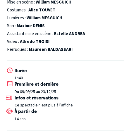
Mise en scène :
William MESGUICH
tête le roi
Édouard IV.
Richard, un des frères du roi, aigri à
Costumes :
Alice TOUVET
cause de ses déformations et de sa laideur physique,
Lumières :
William MESGUICH
jaloux, assoiffé de vengeance, est déterminé à prendre le
Son :
Maxime DENIS
trône et à le garder. Richard va ainsi éliminer tous ceux qui
Assistant mise en scène :
Estelle ANDREA
se mettront en travers de sa route, ascension sanguinaire
vers la couronne royale pour devenir le nouveau maître de
Vidéo :
Alfredo TROISI
l’Angleterre.
À partir de 16 ans
Perruques :
Maureen BALDASSARI
Durée
1h40
Première et dernière
Du 09/09/25 au 23/12/25
Infos et réservations
Ce spectacle n'est plus à l’affiche
À partir de
14 ans