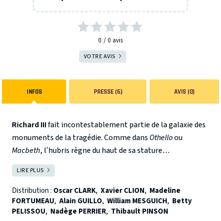
0
0
avis
VOTRE AVIS
INFOS
PRESSE (6)
AVIS (0)
Richard III
fait incontestablement partie de la galaxie des
monuments de la tragédie. Comme dans
Othello
ou
Macbeth
, l’hubris règne du haut de sa stature
impressionnante et charrie les corps et les consciences
LIRE PLUS
FERMER
dans un débordement sanguinaire implacable.
L’intrigue
se situe à la fin de la guerre civile qui a opposé les familles
Distribution :
Oscar CLARK
,
Xavier CLION
,
Madeline
FORTUMEAU
,
Alain GUILLO
,
William MESGUICH
,
Betty
d’York
et de
Lancaster
. La victoire des York permet à
PELISSOU
,
Nadège PERRIER
,
Thibault PINSON
l’Angleterre de connaître des moments de paix avec à sa