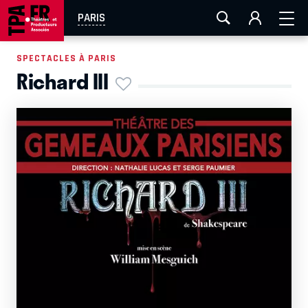
AIX-MARSEILLE
AURAY
CAEN
LA ROCHELLE
PARIS
ROUEN
TOULOUSE
FESTIVAL OFF AVIGNON
SPECTACLES À PARIS
Richard III
EN TOURNÉE