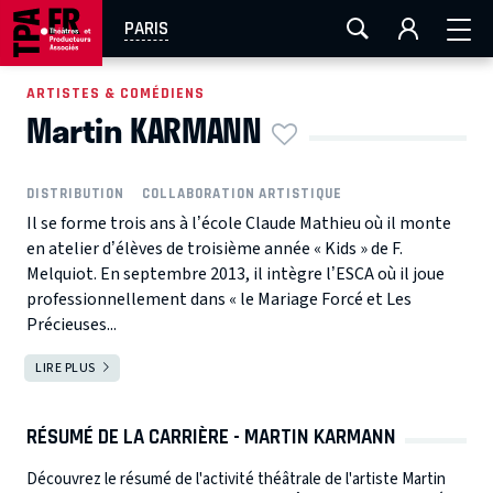
AIX-MARSEILLE
AURAY
CAEN
LA ROCHELLE
PARIS
ROUEN
TOULOUSE
FESTIVAL OFF AVIGNON
ARTISTES & COMÉDIENS
Martin KARMANN
EN TOURNÉE
DISTRIBUTION
COLLABORATION ARTISTIQUE
Il se forme trois ans à l’école Claude Mathieu où il monte
en atelier d’élèves de troisième année « Kids » de F.
Melquiot. En septembre 2013, il intègre l’ESCA où il joue
professionnellement dans « le Mariage Forcé et Les
Précieuses...
LIRE PLUS
RÉSUMÉ DE LA CARRIÈRE - MARTIN KARMANN
Découvrez le résumé de l'activité théâtrale de l'artiste Martin