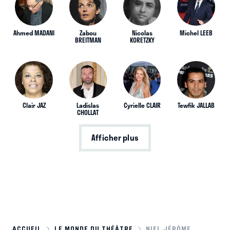
Ahmed MADANI
Zabou
Nicolas
Michel LEEB
BREITMAN
KORETZKY
Clair JAZ
Ladislas
Cyrielle CLAIR
Tewfik JALLAB
CHOLLAT
Afficher plus
ACCUEIL
LE MONDE DU THÉÂTRE
NIEL JÉRÔME