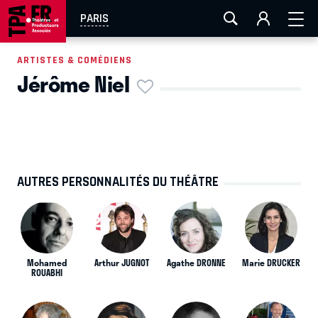
AIX-MARSEILLE
AURAY
CAEN
LA ROCHELLE
PARIS
ROUEN
TOULOUSE
FESTIVAL OFF AVIGNON
ARTISTES & COMÉDIENS
Jérôme Niel
EN TOURNÉE
AUTRES PERSONNALITÉS DU THÉÂTRE
Mohamed
Arthur JUGNOT
Agathe DRONNE
Marie DRUCKER
ROUABHI