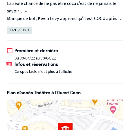
La seule chance de ne pas être cocu c’est de ne jamais le
savoir… »
Manque de bol, Kevin Levy apprend qu’il est COCU après 9
ans de relation !
LIRE PLUS
FERMER
Seul en scène humoristique, Kevin Levy raconte son
histoire à travers des personnages plus loufoques les uns
que les autres.
Première et dernière
Entre sketch, stand-up, Danse et Musique “COCU” est le
Du 30/04/22 au 30/04/22
Infos et réservations
premier seul en scène de Kevin Levy qui ne manquera pas
de vous faire rire, pleurer… euh… pardon… pleurer de rire
Ce spectacle n'est plus à l’affiche
!
Plan d’accès Théâtre à l’Ouest Caen