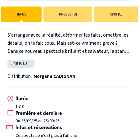
INFOS
PRESSE (0)
AVIS (0)
S’arranger avec la réalité, déformer les faits, omettre les
détails, on le fait tous. Mais est-ce vraiment grave ?
Dans ce nouveau spectacle brillant et salvateur, la stand-
uppeuse, chroniqueuse et philanthrope Morgane Cadignan
LIRE PLUS
FERMER
(qui d'ailleurs écrit ce pitch) questionne la place du
mensonge dans nos vies.
Distribution :
Morgane CADIGNAN
Durée
1h10
Première et dernière
Du 25/09/25 au 25/09/25
Infos et réservations
Ce spectacle n'est plus à l’affiche