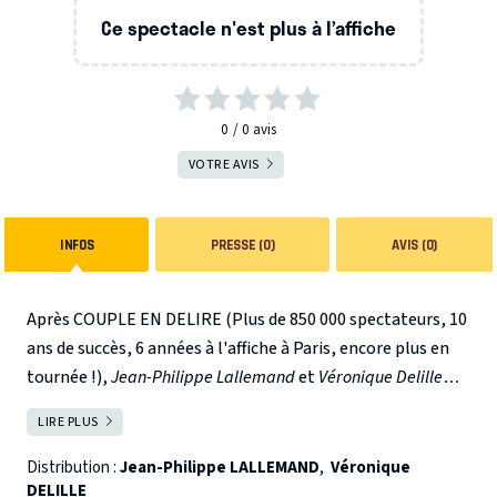
Ce spectacle n'est plus à l’affiche
0
0
avis
VOTRE AVIS
INFOS
PRESSE (0)
AVIS (0)
Après COUPLE EN DELIRE (Plus de 850 000 spectateurs, 10
ans de succès, 6 années à l'affiche à Paris, encore plus en
tournée !),
Jean-Philippe Lallemand
et
Véronique Delille
s
ignent leurs nouvelles aventures dans REVEIL DE DINGUE
LIRE PLUS
FERMER
!!
--
Distribution :
Jean-Philippe LALLEMAND
,
Véronique
DELILLE
Suite à l'accouchement de sa femme, Véro, Jean-Phi s'est