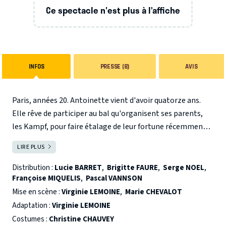
Ce spectacle n'est plus à l’affiche
INFOS
PRESSE (8)
AVIS
Paris, années 20. Antoinette vient d'avoir quatorze ans.
Elle rêve de participer au bal qu'organisent ses parents,
les Kampf, pour faire étalage de leur fortune récemment
acquise. Mais sa mère, plus pressée de jouir enfin de cette
LIRE PLUS
FERMER
opulence tant attendue que de faire entrer sa fille dans le
monde, refuse de convier Antoinette au bal. La vengeance
Distribution :
Lucie BARRET
,
Brigitte FAURE
,
Serge NOEL
,
Françoise MIQUELIS
,
Pascal VANNSON
d'Antoinette, aussi terrible qu'inattendue, tombera
comme un couperet, révélant le vrai visage de chacun.
Mise en scène :
Virginie LEMOINE
,
Marie CHEVALOT
Roman fulgurant et initiatique sur l'enfance et ses
Adaptation :
Virginie LEMOINE
tourments, chef d'oeuvre de drôlerie et de cruauté, "Le
Costumes :
Christine CHAUVEY