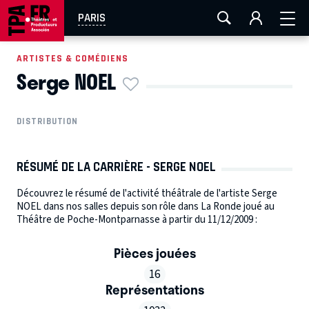
AIX-MARSEILLE
AURAY
CAEN
LA ROCHELLE
PARIS
ROUEN
TOULOUSE
FESTIVAL OFF AVIGNON
ARTISTES & COMÉDIENS
Serge NOEL
EN TOURNÉE
DISTRIBUTION
RÉSUMÉ DE LA CARRIÈRE - SERGE NOEL
Découvrez le résumé de l'activité théâtrale de l'artiste Serge
NOEL dans nos salles depuis son rôle dans La Ronde joué au
Théâtre de Poche-Montparnasse à partir du 11/12/2009 :
Pièces jouées
16
Représentations