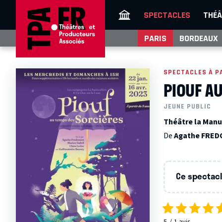
SPECTACLES
THÉÂ
PARIS
BORDEAUX
SPECTACLES À P
PIOUF A
JEUNE PUBLIC
Théâtre la Manu
De
Agathe FRE
Ce spectacle
5
1
avis