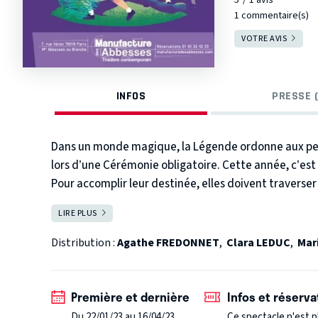
1 commentaire(s)
VOTRE AVIS
INFOS
PRESSE (
Dans un monde magique, la Légende ordonne aux petit
lors d’une Cérémonie obligatoire. Cette année, c’est 
Pour accomplir leur destinée, elles doivent traverser 
Piouf, qui voyage dans le temps.
Et qui aurait bien be
LIRE PLUS
FERMER
au temps des sorcières !
Distribution :
Agathe FREDONNET
,
Clara LEDUC
,
Mar
Première et dernière
Infos et réserva
Du 22/01/23 au 16/04/23
Ce spectacle n'est p