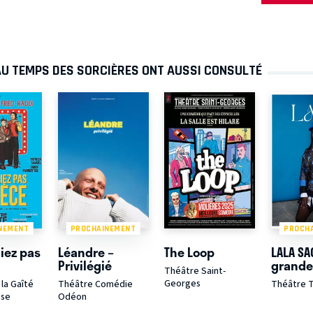
AU TEMPS DES SORCIÈRES ONT AUSSI CONSULTÉ
NEMENT
PROCHAINEMENT
PROCH
liez pas
Léandre –
The Loop
LALA SA
Privilégié
grande
Théâtre Saint-
Georges
la Gaîté
Théâtre Comédie
Théâtre T
sse
Odéon