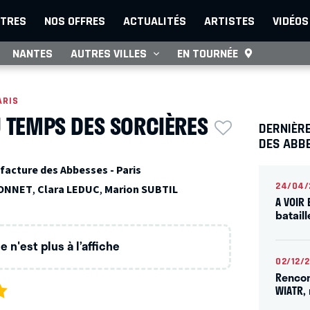
TRES
NOS OFFRES
ACTUALITÉS
ARTISTES
VIDÉOS
NANTES
AUTRES VILLES
EN TOURNÉE
ARIS
U TEMPS DES SORCIÈRES
DERNIÈR
DES ABB
facture des Abbesses - Paris
24/04/
DONNET
,
Clara LEDUC
,
Marion SUBTIL
A VOIR
bataill
 n'est plus à l’affiche
02/12/
Rencont
WIATR,