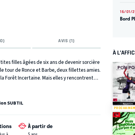
16/01/
Bord P
0)
AVIS (1)
À L’AFFI
es filles âgées de six ans de devenir sorcière
le tour de Ronce et Barbe, deux fillettes amies.
la Forêt Incertaine. Mais elles y rencontrent
soin d’aide pour ne pas rester, pour toujours,
ion SUBTIL
PROCHAINE
tions
À partir de
lus à
5 ans