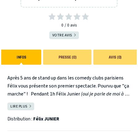
0
0
avis
VOTRE AVIS
INFOS
PRESSE (0)
AVIS (0)
Après 5 ans de stand up dans les comedy clubs parisiens
Félix vous présente son premier spectacle. Pourvu que "ça
marche" !
Pendant 1h Félix Junier
(oui je parle de moi à la
3e personne)
vous parle de son parcours qui l'a mené à la
LIRE PLUS
FERMER
scène.
C'est donc à l'aide d'autodérision et de raisonnements
Distribution :
Félix JUNIER
absurdes que ce jeune homme discret, timide, peureux et
flémard (waw ça fait beaucoup) apprend à surpasser ses