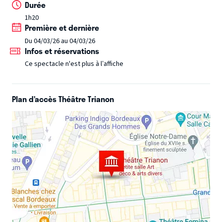
Durée
anxiétés pour réaliser son rêve. Un spectacle good vibes
1h20
avec un message d'espoir (à un moment je parle d'un
Première et dernière
pigeon dans une poubelle c'est une histoire incroyable ).
-
Du 04/03/26 au 04/03/26
Félix Junier.
Infos et réservations
Ce spectacle n'est plus à l’affiche
Plan d’accès Théâtre Trianon