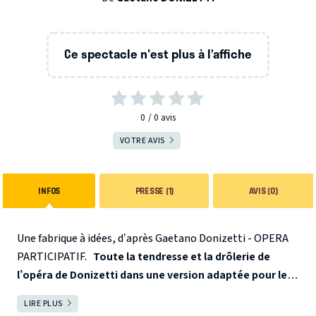
Ce spectacle n'est plus à l’affiche
0
0
avis
VOTRE AVIS
INFOS
PRESSE (1)
AVIS (0)
Une fabrique à idées, d’après Gaetano Donizetti - OPERA
PARTICIPATIF.
Toute la tendresse et la drôlerie de
l’opéra de Donizetti dans une version adaptée pour le
jeune public.
Atelier d’apprentissage des chants
Considéré comme l’un des opéras buffa les
, gratuit et ouvert
LIRE PLUS
FERMER
plus réussis du répertoire bel canto,
à tous le dimanche 8 juin 2025 11 heures (durée 1h30,
L’Elixir d’amour
a