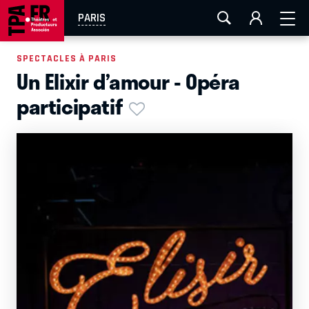
AIX-MARSEILLE
AURAY
CAEN
LA ROCHELLE
PARIS
ROUEN
TOULOUSE
FESTIVAL OFF AVIGNON
SPECTACLES À PARIS
Un Elixir d’amour - Opéra
EN TOURNÉE
participatif