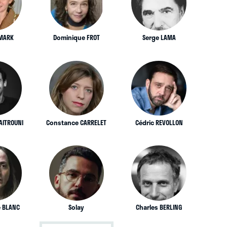
YMARK
Dominique FROT
Serge LAMA
AITROUNI
Constance CARRELET
Cédric REVOLLON
 BLANC
Solay
Charles BERLING