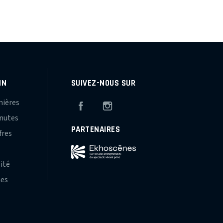
IN
SUIVEZ-NOUS SUR
mières
Facebook
Instagram
inutes
PARTENAIRES
fres
s
lité
hes