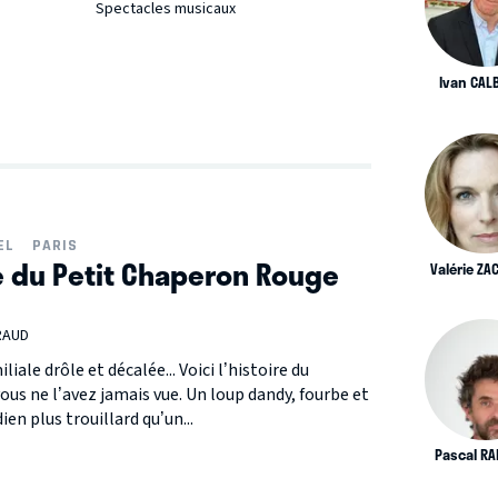
Spectacles musicaux
Ivan CAL
EL
PARIS
re du Petit Chaperon Rouge
Valérie Z
RAUD
ale drôle et décalée... Voici l’histoire du
 ne l’avez jamais vue. Un loup dandy, fourbe et
en plus trouillard qu’un...
Pascal R