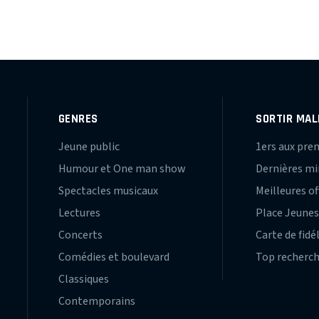
GENRES
SORTIR MAL
Jeune public
1ers aux pre
Humour et One man show
Dernières m
Spectacles musicaux
Meilleures of
Lectures
Place Jeune
Concerts
Carte de fidé
Comédies et boulevard
Top recherc
Classiques
Contemporains