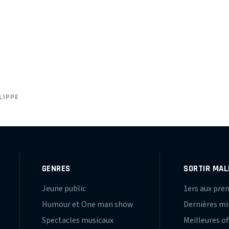
LIPPE
GENRES
SORTIR MAL
Jeune public
1ers aux pre
Humour et One man show
Dernières m
Spectacles musicaux
Meilleures of