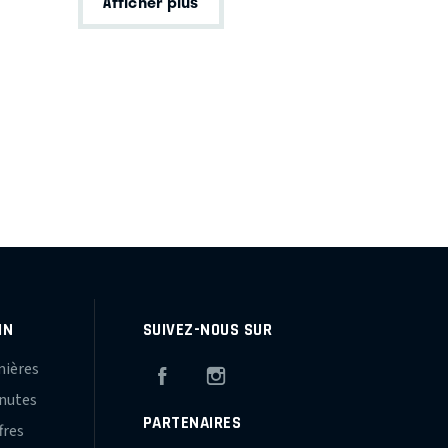
Afficher plus
IN
SUIVEZ-NOUS SUR
mières
Facebook
Instagram
inutes
PARTENAIRES
fres