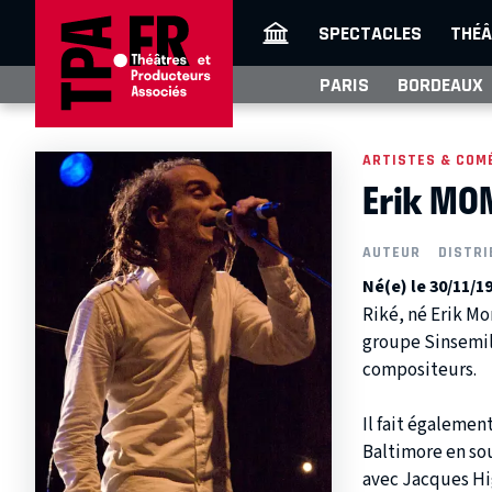
SPECTACLES
THÉÂ
PARIS
BORDEAUX
ARTISTES & COM
Erik MO
AUTEUR
DISTRI
Né(e) le 30/11/1
Riké, né Erik Mo
groupe Sinsemili
compositeurs.
Il fait égalemen
Baltimore en so
avec Jacques Hi