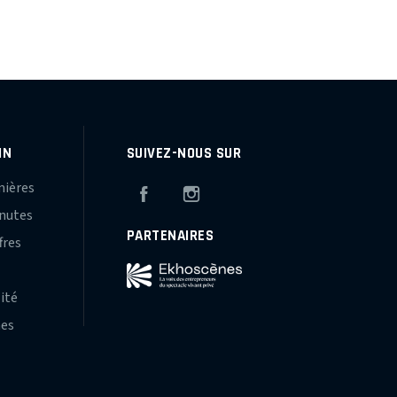
IN
SUIVEZ-NOUS SUR
mières
Facebook
Instagram
inutes
PARTENAIRES
fres
s
lité
hes