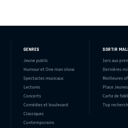
GENRES
SORTIR MAL
Jeune public
1ers aux pre
Humour et One man show
Dernières m
Spectacles musicaux
Meilleures of
Lectures
Place Jeune
Concerts
Carte de fidé
Comédies et boulevard
Top recherc
Classiques
Contemporains