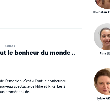
Hovnatan A
Y
AURAY
out le bonheur du monde ..
Nina L
 de l’émotion, c’est « Tout le bonheur du
ouveau spectacle de Mike et Riké. Les 2
ous emmènent de...
Sylvie P