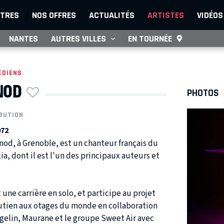
TRES
NOS OFFRES
ACTUALITÉS
ARTISTES
VIDÉOS
NANTES
AUTRES VILLES
EN TOURNÉE
ÉDIENS
NOD
PHOTOS
BUTION
972
nod, à Grenoble, est un chanteur français du
a, dont il est l'un des principaux auteurs et
t une carrière en solo, et participe au projet
utien aux otages du monde en collaboration
gelin, Maurane et le groupe Sweet Air avec