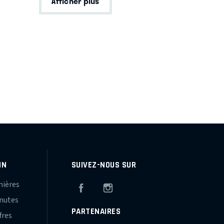
Afficher plus
IN
SUIVEZ-NOUS SUR
mières
Facebook
Instagram
inutes
PARTENAIRES
fres