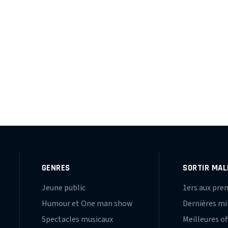
GENRES
SORTIR MAL
Jeune public
1ers aux pre
Humour et One man show
Dernières m
Spectacles musicaux
Meilleures of