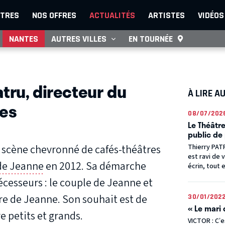
TRES
NOS OFFRES
ACTUALITÉS
ARTISTES
VIDÉOS
NANTES
AUTRES VILLES
EN TOURNÉE
tru, directeur du
À LIRE A
tes
08/07/202
Le Théâtre
public de 
 scène chevronné de cafés-théâtres
Thierry PAT
est ravi de 
de Jeanne
en 2012. Sa démarche
écrin, tout e
décesseurs : le couple de Jeanne et
e de Jeanne. Son souhait est de
30/01/202
« Le mari
re petits et grands.
VICTOR : C’e