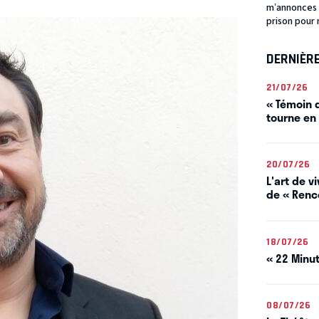
m’annonces q
prison pour m
DERNIÈR
21/07/26
« Témoin d
tourne en
20/07/26
L'art de 
de « Renco
18/07/26
« 22 Minut
08/07/26