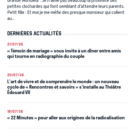
Grande Monsieur : Je n’aime pas beaucoup la proximité des
petites clochardes qui font semblant d’attendre leurs parents.
Petit fille : Et moi je me méfie des presque monsieur qui collent
au...
DERNIÈRES ACTUALITÉS
21/07/26
« Témoin de mariage » vous invite à un dîner entre amis
qui tourne en radiographie du couple
20/07/26
L'art de vivre et de comprendre le monde : un nouveau
cycle de « Rencontres et savoirs » s'installe au Théâtre
Édouard VII
18/07/26
« 22 Minutes » pour aller aux origines de la radicalisation