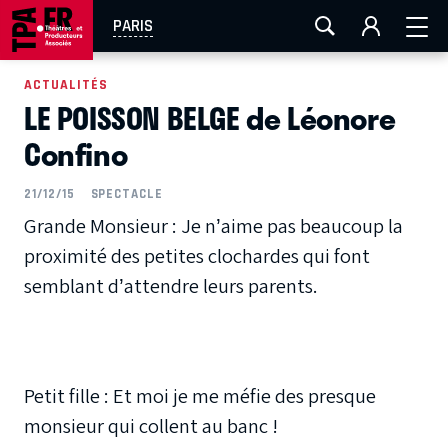
AIX-MARSEILLE
AURAY
CAEN
LA ROCHELLE
PARIS
ROUEN
TOULOUSE
FESTIVAL OFF AVIGNON
ACTUALITÉS
LE POISSON BELGE de Léonore
EN TOURNÉE
Confino
21/12/15
SPECTACLE
Grande Monsieur : Je n’aime pas beaucoup la
proximité des petites clochardes qui font
semblant d’attendre leurs parents.
Petit fille : Et moi je me méfie des presque
monsieur qui collent au banc !