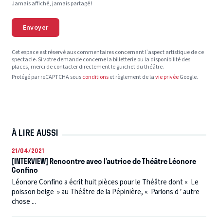
Jamais affiché, jamais partagé !
Envoyer
Cet espace est réservé aux commentaires concernant l’aspect artistique de ce
spectacle. Si votre demande concerne la billetterie ou la disponibilité des
places, merci de contacter directement le guichet du théâtre.
Protégé par reCAPTCHA sous
conditions
et règlement de la
vie privée
Google.
À LIRE AUSSI
21/04/2021
[INTERVIEW] Rencontre avec l’autrice de Théâtre Léonore
Confino
Léonore Confino a écrit huit pièces pour le Théâtre dont « Le
poisson belge » au Théâtre de la Pépinière, « Parlons d ’ autre
chose ...