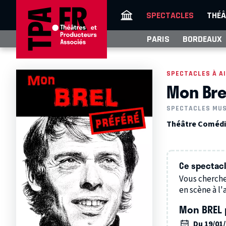
SPECTACLES
THÉÂ
PARIS
BORDEAUX
SPECTACLES À A
Mon Bre
SPECTACLES MU
Théâtre Comédie 
Ce spectacle
Vous cherche
en scène à l'a
Mon BREL 
Du 19/01