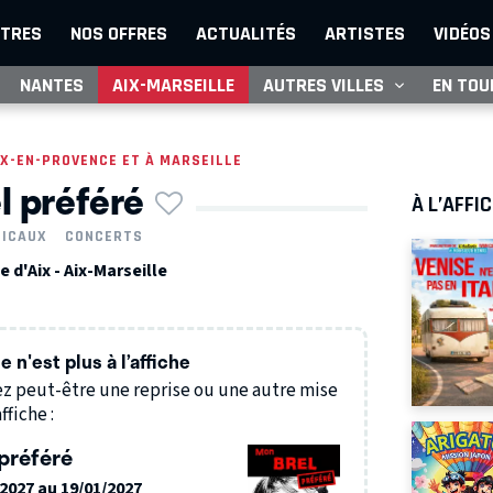
TRES
NOS OFFRES
ACTUALITÉS
ARTISTES
VIDÉOS
NANTES
AIX-MARSEILLE
AUTRES VILLES
EN TOU
IX-EN-PROVENCE ET À MARSEILLE
l préféré
À L’AFFI
SICAUX
CONCERTS
d'Aix - Aix-Marseille
 n'est plus à l’affiche
z peut-être une reprise ou une autre mise
ffiche :
préféré
/2027 au 19/01/2027