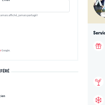
Email
Jamais affiché, jamais partagé !
Servi
e
Google.
ÉFÉRÉ
cien