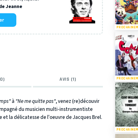
de Jeanne
er
PROCHAINE
PROCHAINE
0)
AVIS (1)
temps"
à
"Ne me quitte pas"
, venez (re)découvir
compagné du musicien multi-instrumentiste
 et la délicatesse de l'oeuvre de Jacques Brel.
PROCHAINE