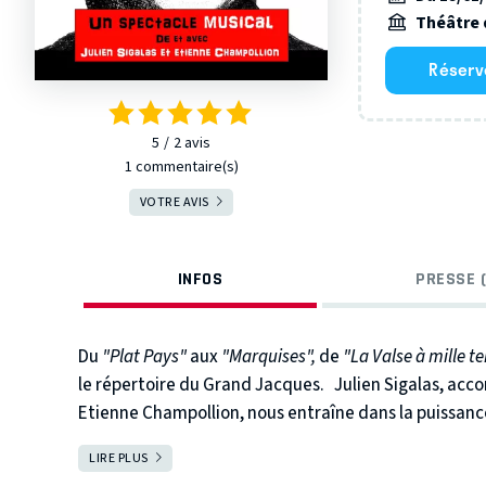
Théâtre 
Réserv
5
2
avis
1 commentaire(s)
VOTRE AVIS
INFOS
PRESSE (
Du
"Plat Pays"
aux
"Marquises",
de
"La Valse à mille 
le répertoire du Grand Jacques.
Julien Sigalas, ac
Etienne Champollion, nous entraîne dans la puissance
LIRE PLUS
FERMER