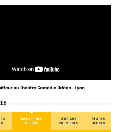
coiffeur au Théâtre Comédie Odéon
- Lyon
RES
RES
MEILLEURES
1ERS AUX
PLACES
ES
OFFRES
PREMIÈRES
JEUNES