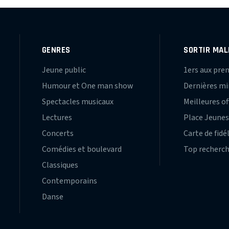
GENRES
SORTIR MAL
Jeune public
1ers aux pre
Humour et One man show
Dernières m
Spectacles musicaux
Meilleures of
Lectures
Place Jeune
Concerts
Carte de fidé
Comédies et boulevard
Top recherc
Classiques
Contemporains
Danse