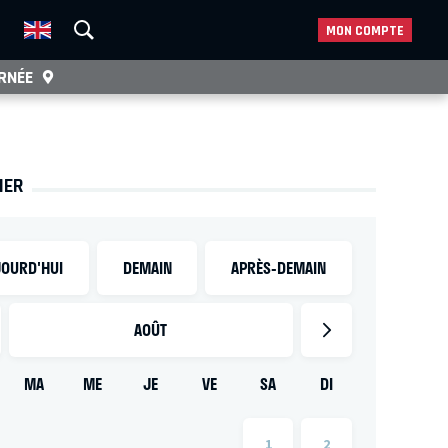
MON COMPTE
RNÉE
IER
OURD'HUI
DEMAIN
APRÈS-DEMAIN
AOÛT
MA
ME
JE
VE
SA
DI
1
2