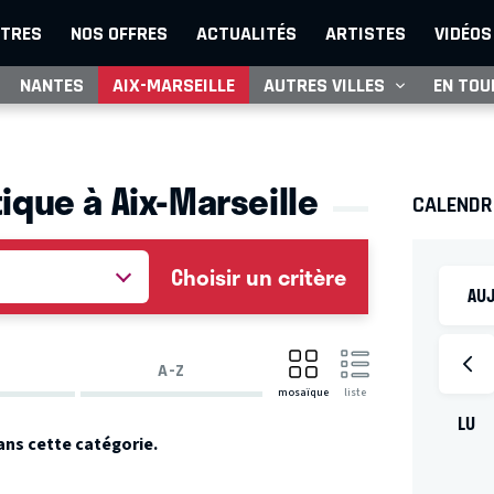
TRES
NOS OFFRES
ACTUALITÉS
ARTISTES
VIDÉOS
NANTES
AIX-MARSEILLE
AUTRES VILLES
EN TOU
ique à Aix-Marseille
CALENDR
Choisir un critère
AUJ
A-Z
mosaïque
liste
LU
ans cette catégorie.