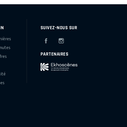
IN
SUIVEZ-NOUS SUR
mières
Facebook
Instagram
inutes
PARTENAIRES
fres
s
lité
hes