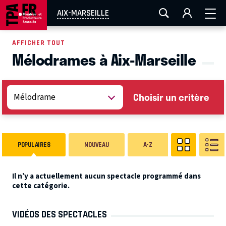
AIX-MARSEILLE
AURAY
CAEN
LA ROCHELLE
AIX-MARSEILLE
ROUEN
TOULOUSE
FESTIVAL OFF AVIGNON
AFFICHER TOUT
Mélodrames à Aix-Marseille
EN TOURNÉE
Choisir un critère
POPULAIRES
NOUVEAU
A-Z
Il n’y a actuellement aucun spectacle programmé dans
cette catégorie.
VIDÉOS DES SPECTACLES