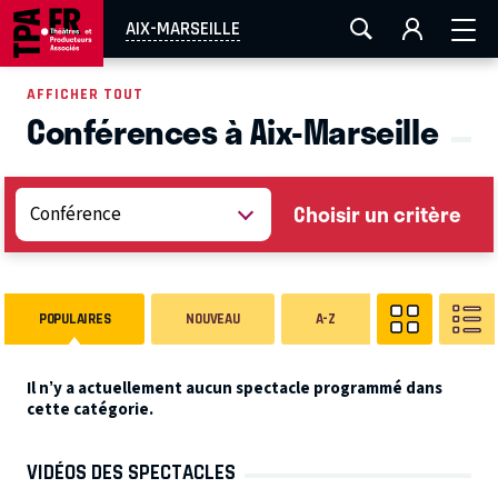
AIX-MARSEILLE
AURAY
CAEN
LA ROCHELLE
AIX-MARSEILLE
ROUEN
TOULOUSE
FESTIVAL OFF AVIGNON
AFFICHER TOUT
Conférences à Aix-Marseille
EN TOURNÉE
Choisir un critère
POPULAIRES
NOUVEAU
A-Z
Il n’y a actuellement aucun spectacle programmé dans
cette catégorie.
VIDÉOS DES SPECTACLES