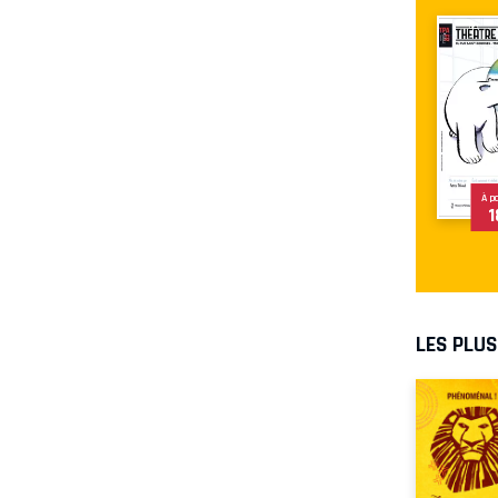
À p
1
LES PLU