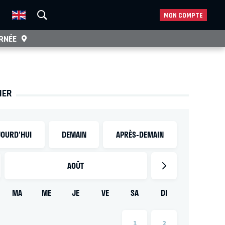
MON COMPTE
RNÉE
IER
OURD'HUI
DEMAIN
APRÈS-DEMAIN
AOÛT
MA
ME
JE
VE
SA
DI
1
2