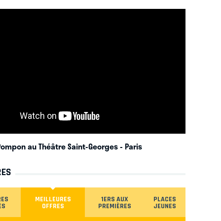
ompon au Théâtre Saint-Georges
- Paris
RES
RES
MEILLEURES
1ERS AUX
PLACES
ES
OFFRES
PREMIÈRES
JEUNES