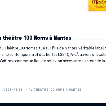
u théâtre 100 Noms à Nantes
 du
Théâtre 100 Noms
situé sur l'Île de Nantes. Véritable labe
nisme contemporain
et des
fiertés LGBTQIA+
. À travers une sé
s'affirme comme un lieu de réflexion nécessaire au cœur de la 
 «DÉGENRÉ·ES ! » AU THÉÂTRE 100 NOMS À NANTES