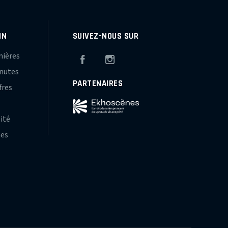
IN
SUIVEZ-NOUS SUR
mières
Facebook
Instagram
inutes
PARTENAIRES
fres
s
lité
hes