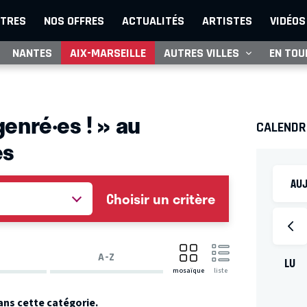
TRES
NOS OFFRES
ACTUALITÉS
ARTISTES
VIDÉOS
NANTES
AIX-MARSEILLE
AUTRES VILLES
EN TOU
enré·es ! » au
CALENDR
es
AUJ
Choisir un critère
A-Z
LU
mosaïque
liste
ans cette catégorie.