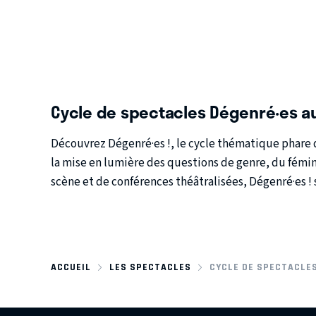
Cycle de spectacles Dégenré·es a
Découvrez
Dégenré·es !
, le cycle thématique phare
la mise en lumière des
questions de genre
, du
fémi
scène et de conférences théâtralisées, Dégenré·es ! 
ACCUEIL
LES SPECTACLES
CYCLE DE SPECTACLES