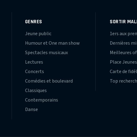
GENRES
SORTIR MAL
Jeune public
1ers aux pre
Humour et One man show
Dernières m
Spectacles musicaux
Meilleures of
Lectures
Place Jeune
Concerts
Carte de fidé
Comédies et boulevard
Top recherc
Classiques
Contemporains
Danse