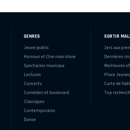
GENRES
SORTIR MAL
Jeune public
1ers aux pre
Humour et One man show
Dernières m
Spectacles musicaux
Meilleures of
Lectures
Place Jeune
Concerts
Carte de fidé
Comédies et boulevard
Top recherc
Classiques
Contemporains
Danse