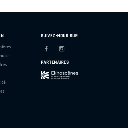
IN
SUIVEZ-NOUS SUR
mières
Facebook
Instagram
inutes
PARTENAIRES
fres
s
lité
hes