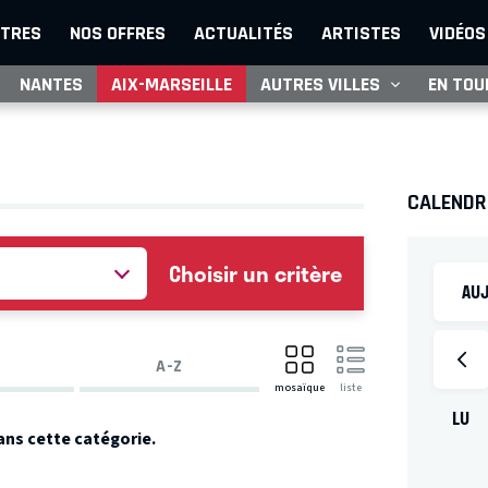
TRES
NOS OFFRES
ACTUALITÉS
ARTISTES
VIDÉOS
NANTES
AIX-MARSEILLE
AUTRES VILLES
EN TOU
CALENDR
Choisir un critère
AUJ
A-Z
mosaïque
liste
LU
ans cette catégorie.