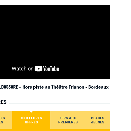
LDASSARE – Hors piste au Théâtre Trianon
- Bordeaux
RES
RES
MEILLEURES
1ERS AUX
PLACES
ES
OFFRES
PREMIÈRES
JEUNES