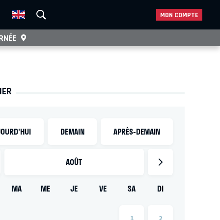
MON COMPTE
RNÉE
IER
OURD'HUI
DEMAIN
APRÈS-DEMAIN
AOÛT
MA
ME
JE
VE
SA
DI
1
2