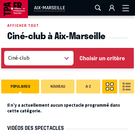
AIX-MARSEILLE
AURAY
CAEN
LA ROCHELLE
AIX-MARSEILLE
ROUEN
TOULOUSE
FESTIVAL OFF AVIGNON
AFFICHER TOUT
Ciné-club à Aix-Marseille
EN TOURNÉE
Choisir un critère
POPULAIRES
NOUVEAU
A-Z
Il n’y a actuellement aucun spectacle programmé dans
cette catégorie.
VIDÉOS DES SPECTACLES