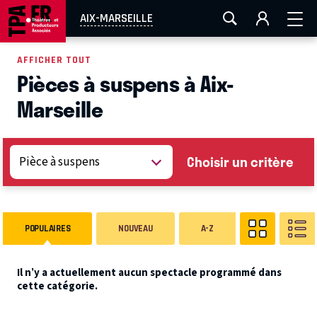
AIX-MARSEILLE
AURAY
CAEN
LA ROCHELLE
AIX-MARSEILLE
ROUEN
TOULOUSE
FESTIVAL OFF AVIGNON
AFFICHER TOUT
Pièces à suspens à Aix-
EN TOURNÉE
Marseille
Choisir un critère
POPULAIRES
NOUVEAU
A-Z
Il n’y a actuellement aucun spectacle programmé dans
cette catégorie.