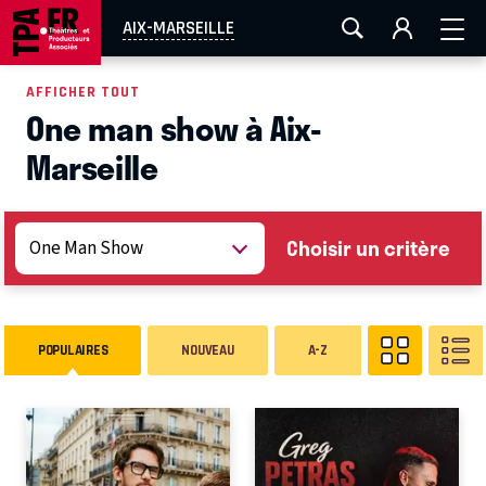
AIX-MARSEILLE
AURAY
CAEN
LA ROCHELLE
AIX-MARSEILLE
ROUEN
TOULOUSE
FESTIVAL OFF AVIGNON
AFFICHER TOUT
One man show à Aix-
EN TOURNÉE
Marseille
Choisir un critère
POPULAIRES
NOUVEAU
A-Z