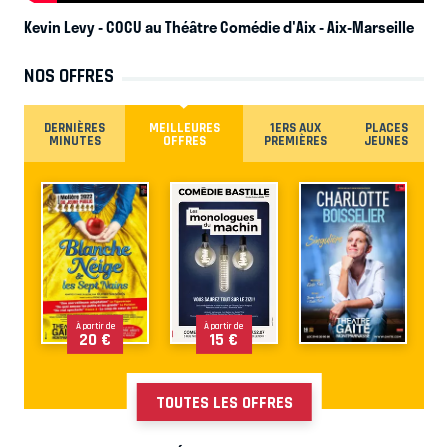
Kevin Levy - COCU au Théâtre Comédie d'Aix
- Aix-Marseille
NOS OFFRES
DERNIÈRES
MEILLEURES
1ERS AUX
PLACES
MINUTES
OFFRES
PREMIÈRES
JEUNES
À partir de
À partir de
20 €
15 €
TOUTES LES OFFRES