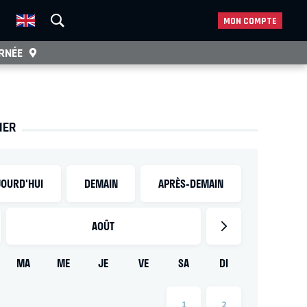
MON COMPTE
RNÉE
IER
OURD'HUI
DEMAIN
APRÈS-DEMAIN
AOÛT
MA
ME
JE
VE
SA
DI
1
2