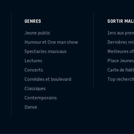
GENRES
SORTIR MAL
Jeune public
1ers aux pre
Humour et One man show
Dernières m
Spectacles musicaux
Meilleures of
Lectures
Place Jeune
Concerts
Carte de fidé
Comédies et boulevard
Top recherc
Classiques
Contemporains
Danse