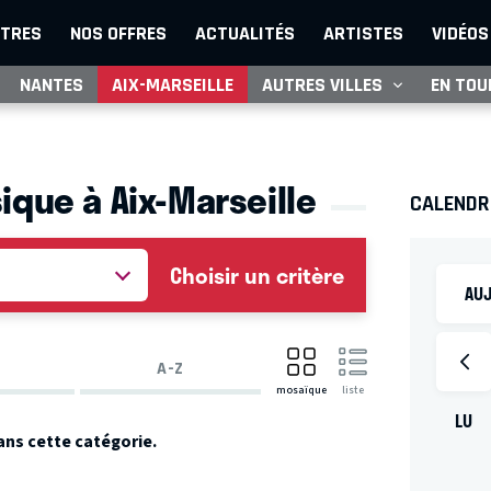
TRES
NOS OFFRES
ACTUALITÉS
ARTISTES
VIDÉOS
NANTES
AIX-MARSEILLE
AUTRES VILLES
EN TOU
ique à Aix-Marseille
CALENDR
Choisir un critère
AUJ
A-Z
mosaïque
liste
LU
ans cette catégorie.