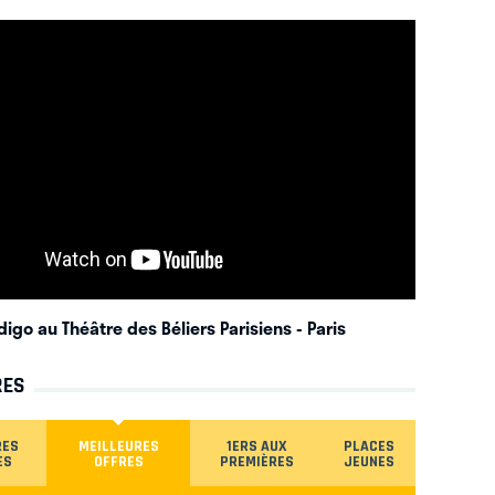
digo au Théâtre des Béliers Parisiens
- Paris
RES
RES
MEILLEURES
1ERS AUX
PLACES
ES
OFFRES
PREMIÈRES
JEUNES