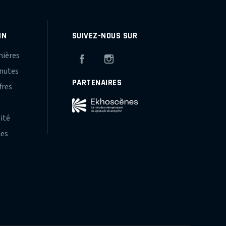
IN
SUIVEZ-NOUS SUR
mières
Facebook
Instagram
inutes
PARTENAIRES
fres
s
lité
hes