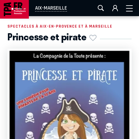
AIX-MARSEILLE
AURAY
CAEN
LA ROCHELLE
AIX-MARSEILLE
ROUEN
TOULOUSE
FESTIVAL OFF AVIGNON
SPECTACLES À AIX-EN-PROVENCE ET À MARSEILLE
Princesse et pirate
EN TOURNÉE