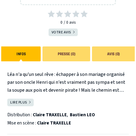
0
0
avis
VOTRE AVIS
INFOS
PRESSE (0)
AVIS (0)
Léa n'a qu'un seul rêve : échapper à son mariage organisé
par son oncle Henri qui n'est vraiment pas sympa et sent
la soupe aux pois et devenir pirate ! Mais le chemin est
semé d'embûches quand on est une princesse ! Surtout
LIRE PLUS
FERMER
quand le poissonnier du village s'en mêle ! Léa arrivera-t-
elle à se faire embarquer sur le navire du terrible pirate
Distribution :
Claire TRAXELLE
,
Bastien LEO
Jack BrasGros et à trouver le trésor de l'île des p'tits futés
Mise en scène :
Claire TRAXELLE
?