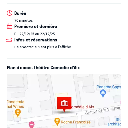
fête de Noël pour présenter Léa, alias Nifoufette, à ses
Durée
parents. Mais Léa n’est pas vraiment la belle-fille dont ils
Coups bas, rebondissements et dinde aux marrons sont au
70 minutes
rêvaient. Sans gêne et sans complexes elle va avoir l’effet
programme de cette comédie déjantée recommandée par
Première et dernière
d’une tornade dans la vie de cette famille bien rangée. Le
le Père Noël.
Du 22/12/25 au 22/12/25
« cadeau » va vite devenir embarrassant… Bref, Joyeux
Infos et réservations
Noël.
Ce spectacle n'est plus à l’affiche
Plan d’accès Théâtre Comédie d'Aix