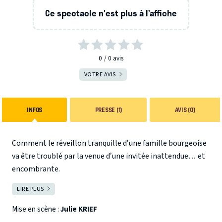
Ce spectacle n'est plus à l’affiche
0
0
avis
VOTRE AVIS
INFOS
PRESSE (1)
AVIS (0)
Comment le réveillon tranquille d’une famille bourgeoise
va être troublé par la venue d’une invitée inattendue… et
encombrante.
LIRE PLUS
FERMER
En ce réveillon du 24 décembre, c’est l’effervescence chez
les Delépine. Vincent, le fils unique, à la vie sentimentale
Mise en scène :
Julie KRIEF
très discrète, a enfin rencontré une fille. Et il profite de la