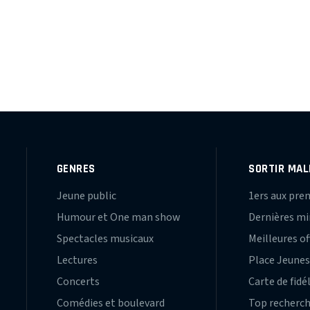
GENRES
SORTIR MAL
Jeune public
1ers aux pre
Humour et One man show
Dernières m
Spectacles musicaux
Meilleures of
Lectures
Place Jeune
Concerts
Carte de fidé
Comédies et boulevard
Top recherc