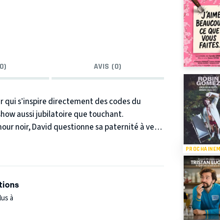
0)
AVIS (0)
qui s’inspire directement des codes du
show aussi jubilatoire que touchant.
our noir, David questionne sa paternité à venir
PROCHAINE
 mimes, d’acting et d’effets spéciaux que
ges hauts en couleurs qui viennent l’aider à
tions
sa vie d'adulte. Sera-t-il un bon père ?
lus à