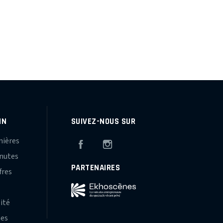
IN
SUIVEZ-NOUS SUR
mières
Facebook
Instagram
inutes
PARTENAIRES
fres
s
lité
hes