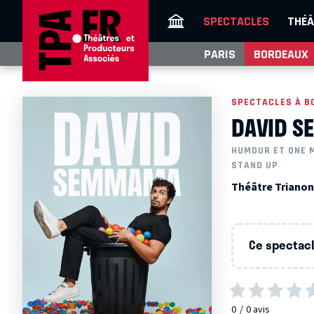
SPECTACLES
THÉÂ
PARIS
BORDEAUX
SPECTACLES À B
DAVID 
HUMOUR ET ONE 
STAND UP
Théâtre Trianon
Ce spectacle
0
0
avis