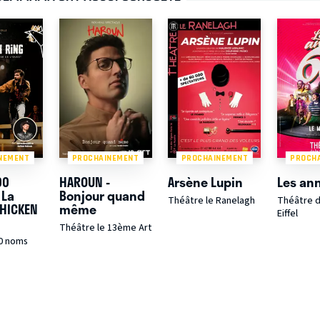
NEMENT
PROCHAINEMENT
PROCHAINEMENT
PROCH
00
HAROUN -
Arsène Lupin
Les an
 La
Bonjour quand
Théâtre le Ranelagh
Théâtre d
CHICKEN
même
Eiffel
Théâtre le 13ème Art
0 noms