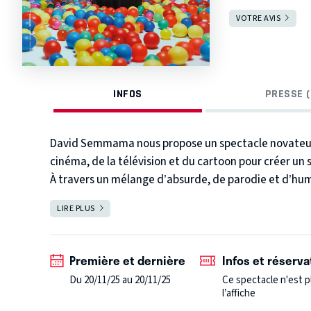
VOTRE AVIS
INFOS
PRESSE (
David Semmama nous propose un spectacle novateur 
cinéma, de la télévision et du cartoon pour créer un 
À travers un mélange d’absurde, de parodie et d’hum
en revenant sur l'héritage de sa propre histoire.
LIRE PLUS
FERMER
C’est donc sans décor physique mais bien par jeux de
David met en scène près d’une trentaine de personna
Première et dernière
Infos et réserva
raconter son enfance chaotique et les désillusions de 
Du 20/11/25 au 20/11/25
Ce spectacle n'est p
l’affiche