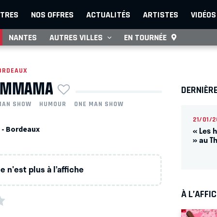
TRES
NOS OFFRES
ACTUALITÉS
ARTISTES
VIDÉOS
NANTES
AUTRES VILLES
EN TOURNÉE
ORDEAUX
SEMMAMA
DERNIÈR
MAN SHOW
HUMOUR
ONE MAN SHOW
21/01/2
 - Bordeaux
« Les 
» au T
 n'est plus à l’affiche
À L’AFFI