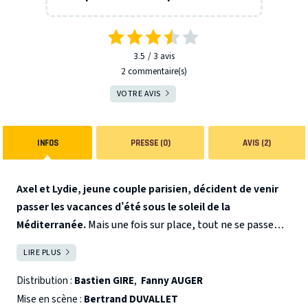
3.5
3
avis
2 commentaire(s)
VOTRE AVIS
INFOS
PRESSE (0)
AVIS (2)
Axel et Lydie, jeune couple parisien, décident de venir
passer les vacances d’été sous le soleil de la
Méditerranée.
Mais une fois sur place, tout ne se passe
pas comme prévu. Parce que des vacances de rêve peuvent
Amour, coquillages et crustacés sont au programme de
LIRE PLUS
FERMER
vite se transformer en cauchemar…
cette comédie estivale. Attention ! Crème solaire
conseillée, bronzage des zygomatiques assurés.
Venez
Distribution :
Bastien GIRE
,
Fanny AUGER
suivre les aventures d’un couple « presque » parfait dans
Mise en scène :
Bertrand DUVALLET