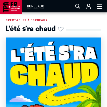
AIX-MARSEILLE
AURAY
CAEN
LA ROCHELLE
BORDEAUX
ROUEN
TOULOUSE
FESTIVAL OFF AVIGNON
SPECTACLES À BORDEAUX
L’été s’ra chaud
EN TOURNÉE