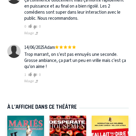
Ça commence doucement mais ça monte rapidement
en puissance et au final on a bien rigolé. Les 2
comédiens sont super dans leur interaction avec le
public. Nous recommandons.
0
0
Réagir
14/06/2025
Adam
Trop marrant, on s’est pas ennuyés une seconde.
Grosse ambiance, ça part un peu en vrille mais c’est ça
qu’on aime !
1
0
Réagir
À L’AFFICHE DANS CE THÉÂTRE