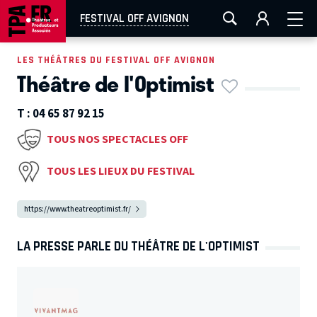
AIX-MARSEILLE
AURAY
CAEN
LA ROCHELLE
FESTIVAL OFF AVIGNON
ROUEN
TOULOUSE
FESTIVAL OFF AVIGNON
LES THÉÂTRES DU FESTIVAL OFF AVIGNON
Théâtre de l'Optimist
EN TOURNÉE
T :
04 65 87 92 15
TOUS NOS SPECTACLES OFF
TOUS LES LIEUX DU FESTIVAL
https://www.theatreoptimist.fr/
LA PRESSE PARLE DU THÉÂTRE DE L'OPTIMIST